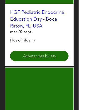
HGF Pediatric Endocrine
Education Day - Boca
Raton, FL, USA
mer. 02 sept.
Plus d'infos
Acheter des billets