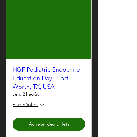
HGF Pediatric Endocrine
Education Day - Fort
Worth, TX, USA
ven. 21 août
Plus d'infos
Acheter des billets