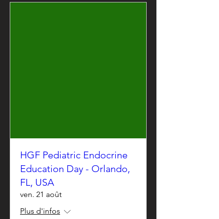
HGF Pediatric Endocrine
Education Day - Orlando,
FL, USA
ven. 21 août
Plus d'infos