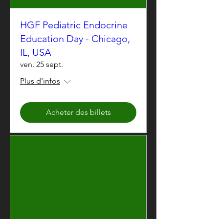
HGF Pediatric Endocrine
Education Day - Chicago,
IL, USA
ven. 25 sept.
Plus d'infos
Acheter des billets