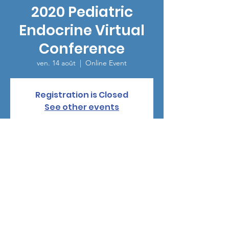
2020 Pediatric
Endocrine Virtual
Conference
ven. 14 août
  |  
Online Event
Registration is Closed
See other events
Heure et lieu
14 août 2020, 08:15 – 16:30
Online Event