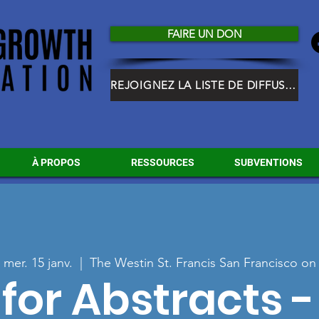
FAIRE UN DON
REJOIGNEZ LA LISTE DE DIFFUSION HGF
À PROPOS
RESSOURCES
SUBVENTIONS
mer. 15 janv.
  |  
The Westin St. Francis San Francisco on
 for Abstracts 