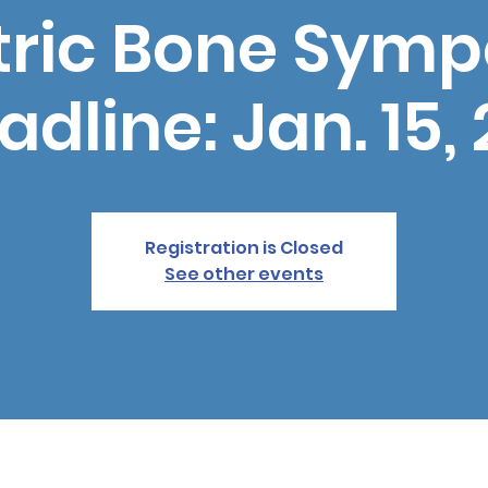
tric Bone Sym
adline: Jan. 15,
Registration is Closed
See other events