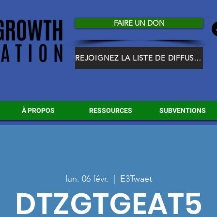
FAIRE UN DON
REJOIGNEZ LA LISTE DE DIFFUSION HGF
À PROPOS
RESSOURCES
SUBVENTIONS
lun. 06 févr.
  |  
E3Twaet
DTZGTGEAT5