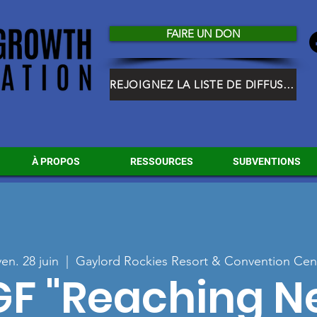
FAIRE UN DON
REJOIGNEZ LA LISTE DE DIFFUSION HGF
À PROPOS
RESSOURCES
SUBVENTIONS
ven. 28 juin
  |  
Gaylord Rockies Resort & Convention Cen
F "Reaching 