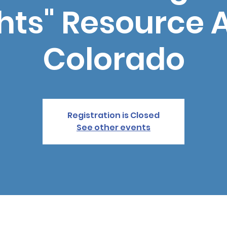
hts" Resource Af
Colorado
Registration is Closed
See other events