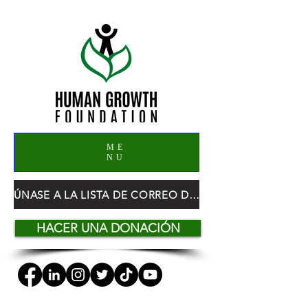
ME
NU
ÚNASE A LA LISTA DE CORREO DE HGF
HACER UNA DONACIÓN