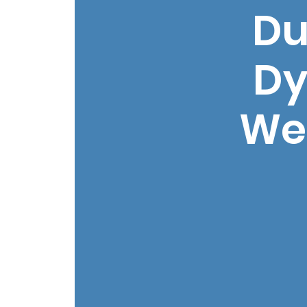
Du
Dy
Web