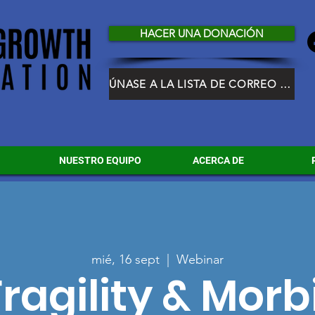
HACER UNA DONACIÓN
ÚNASE A LA LISTA DE CORREO DE HGF
NUESTRO EQUIPO
ACERCA DE
mié, 16 sept
  |  
Webinar
ragility & Morbi