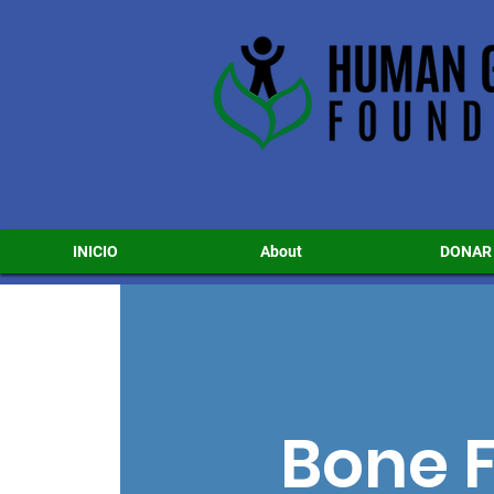
INICIO
About
DONAR
Bone F