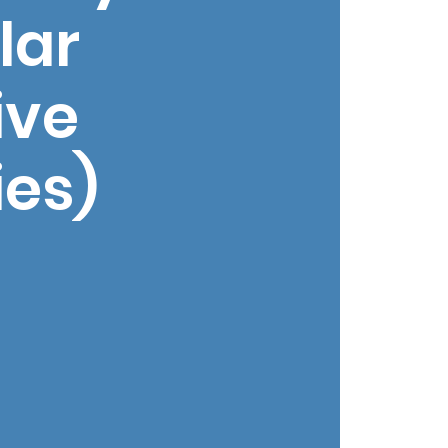
lar
ive
ies)