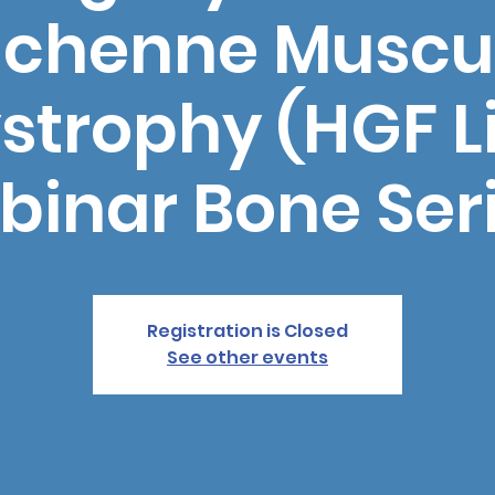
chenne Muscu
strophy (HGF L
inar Bone Ser
Registration is Closed
See other events