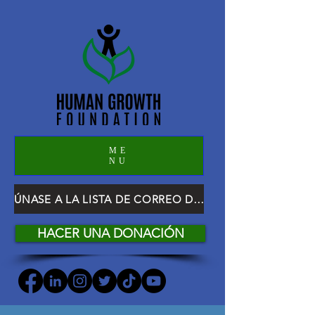
ME
NU
ÚNASE A LA LISTA DE CORREO DE HGF
HACER UNA DONACIÓN