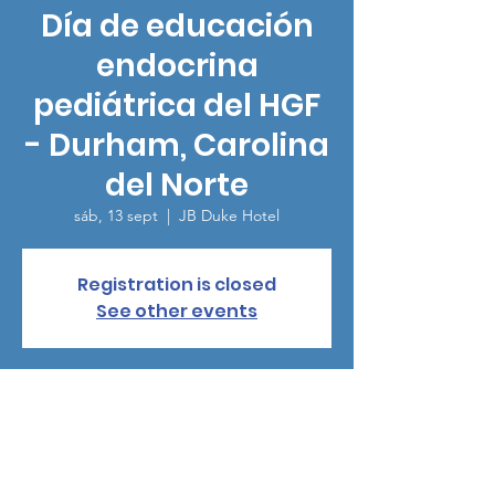
Día de educación
endocrina
pediátrica del HGF
- Durham, Carolina
del Norte
sáb, 13 sept
  |  
JB Duke Hotel
Registration is closed
See other events
Horario y ubicación
13 sept 2025, 9:00 – 13:00
JB Duke Hotel, 230 Science Dr, Durham, NC
27705, USA