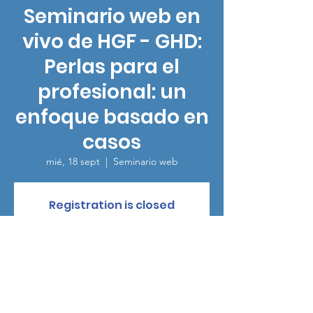
Seminario web en
vivo de HGF - GHD:
Perlas para el
profesional: un
enfoque basado en
casos
mié, 18 sept
  |  
Seminario web
Registration is closed
See other events
Horario y ubicación
18 sept 2024, 14:00 – 15:00