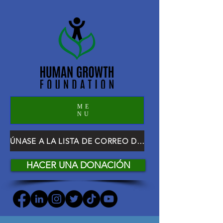
ME
NU
ÚNASE A LA LISTA DE CORREO DE HGF
HACER UNA DONACIÓN