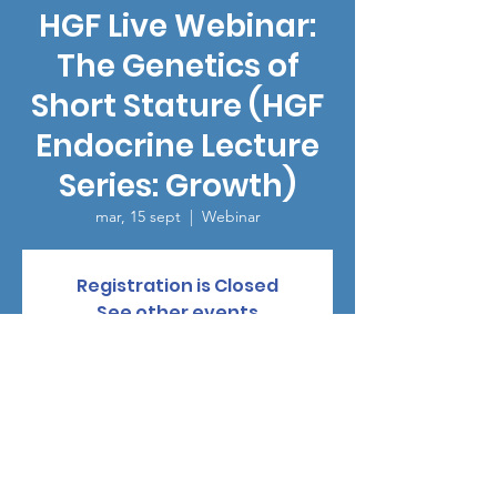
HGF Live Webinar:
The Genetics of
Short Stature (HGF
Endocrine Lecture
Series: Growth)
mar, 15 sept
  |  
Webinar
Registration is Closed
See other events
Horario y ubicación
15 sept 2020, 12:00 – 15:05 GMT-4
Webinar