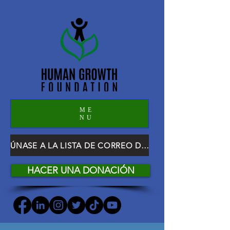
ME
NU
ÚNASE A LA LISTA DE CORREO DE HGF
HACER UNA DONACIÓN