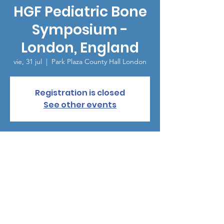
HGF Pediatric Bone
Symposium -
London, England
vie, 31 jul
  |  
Park Plaza County Hall London
Registration is closed
See other events
Horario y ubicación
31 jul 2026, 18:00 – 22:00
Park Plaza County Hall London, 1 Addington
St, London SE1 7RY, UK