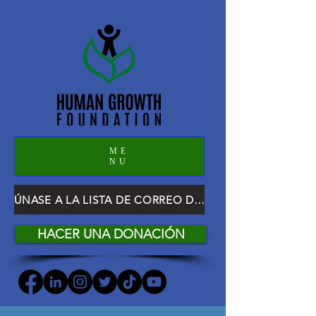
ME
NU
ÚNASE A LA LISTA DE CORREO DE HGF
HACER UNA DONACIÓN