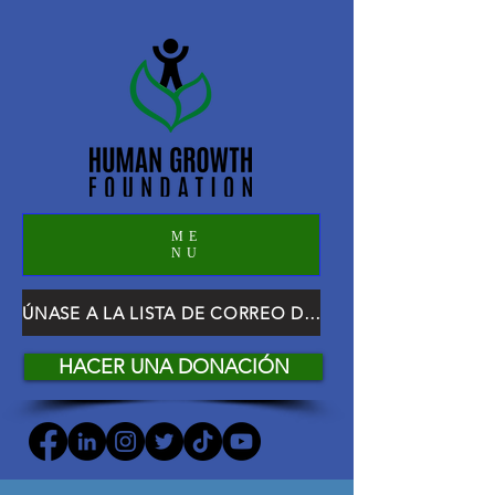
ME
NU
ÚNASE A LA LISTA DE CORREO DE HGF
HACER UNA DONACIÓN