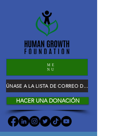
ME
NU
ÚNASE A LA LISTA DE CORREO DE HGF
HACER UNA DONACIÓN