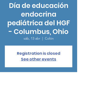
Día de educación
endocrina
pediátrica del HGF
- Columbus, Ohio
sáb, 13 abr
  |  
Colón
Registration is closed
See other events
Horario y ubicación
13 abr 2024, 8:30 – 15:00
Colón, 700 Children's Dr, Columbus, OH
43205, EE. UU.