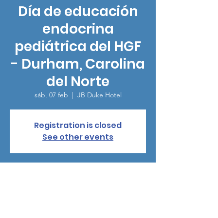
Día de educación
endocrina
pediátrica del HGF
- Durham, Carolina
del Norte
sáb, 07 feb
  |  
JB Duke Hotel
Registration is closed
See other events
Horario y ubicación
07 feb 2026, 8:00 – 15:00
JB Duke Hotel, 230 Science Dr, Durham, NC
27705, USA