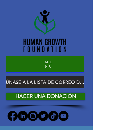
ME
NU
ÚNASE A LA LISTA DE CORREO DE HGF
HACER UNA DONACIÓN