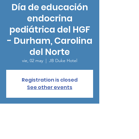
Día de educación
endocrina
pediátrica del HGF
- Durham, Carolina
del Norte
vie, 02 may
  |  
JB Duke Hotel
Registration is closed
See other events
Horario y ubicación
02 may 2025, 18:30 – 20:30
JB Duke Hotel, 230 Science Dr, Durham, NC
27705, USA