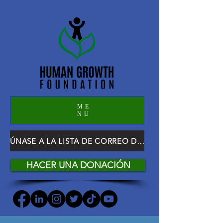
ME
NU
ÚNASE A LA LISTA DE CORREO DE HGF
HACER UNA DONACIÓN