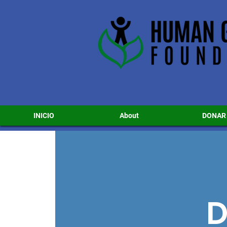
INICIO
About
DONAR
D