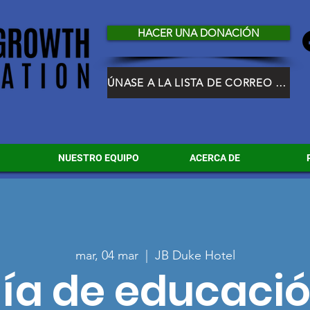
HACER UNA DONACIÓN
ÚNASE A LA LISTA DE CORREO DE HGF
NUESTRO EQUIPO
ACERCA DE
mar, 04 mar
  |  
JB Duke Hotel
ía de educaci