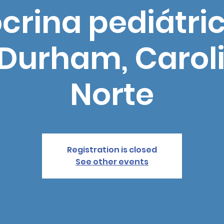
crina pediátric
 Durham, Caroli
Norte
Registration is closed
See other events