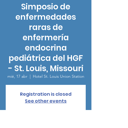
Simposio de
enfermedades
raras de
enfermería
endocrina
pediátrica del HGF
- St. Louis, Missouri
mié, 17 abr
  |  
Hotel St. Louis Union Station
Registration is closed
See other events
Horario y ubicación