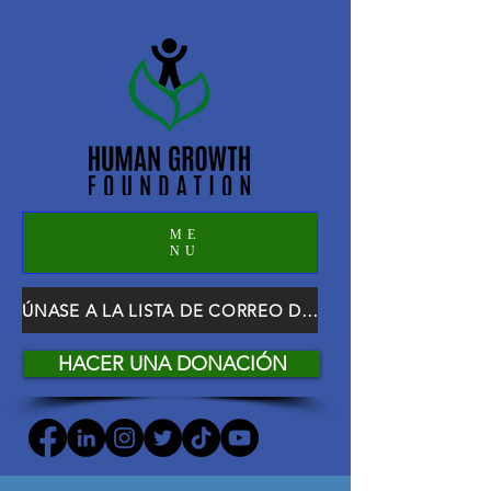
ME
NU
ÚNASE A LA LISTA DE CORREO DE HGF
HACER UNA DONACIÓN