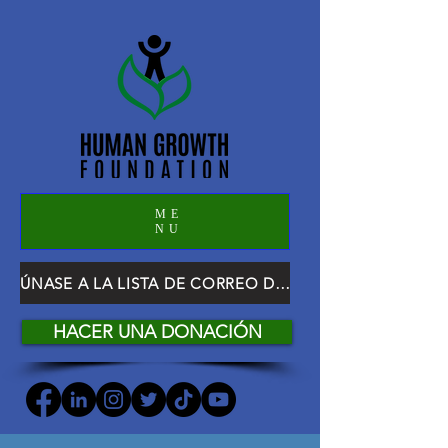
ME
NU
ÚNASE A LA LISTA DE CORREO DE HGF
HACER UNA DONACIÓN