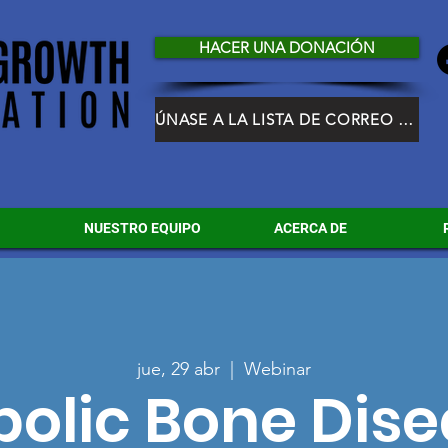
HACER UNA DONACIÓN
ÚNASE A LA LISTA DE CORREO DE HGF
NUESTRO EQUIPO
ACERCA DE
jue, 29 abr
  |  
Webinar
olic Bone Dise