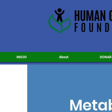
INICIO
About
DONAR
Metab