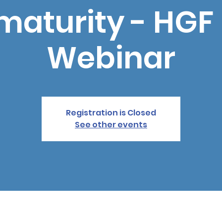
maturity - HGF 
Webinar
Registration is Closed
See other events