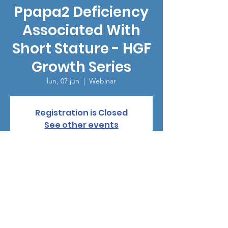
Ppapa2 Deficiency
Associated With
Short Stature - HGF
Growth Series
lun, 07 jun
  |  
Webinar
Registration is Closed
See other events
Horario y ubicación
07 jun 2021, 12:00 – 15:05
Webinar