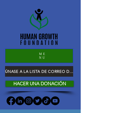
ME
NU
ÚNASE A LA LISTA DE CORREO DE HGF
HACER UNA DONACIÓN