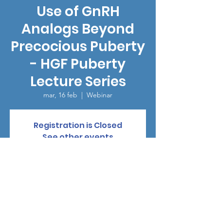
Use of GnRH
Analogs Beyond
Precocious Puberty
- HGF Puberty
Lecture Series
mar, 16 feb
  |  
Webinar
Registration is Closed
See other events
Horario y ubicación
16 feb 2021, 14:00 GMT-8
Webinar