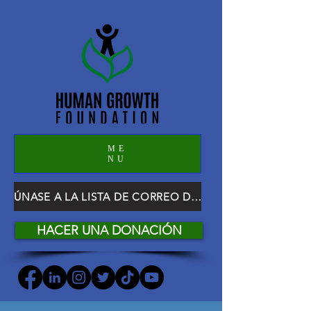
ME
NU
ÚNASE A LA LISTA DE CORREO DE HGF
HACER UNA DONACIÓN