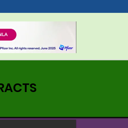
&
RACTS