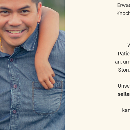
Erwa
Knoch
W
Pati
an, um
Stör
Unser
selt
kan