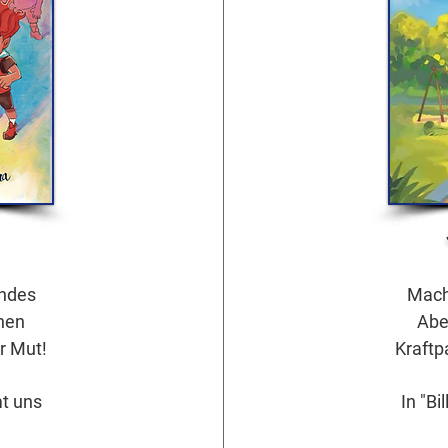
endes
Mach 
inen
Abe
r Mut!
Kraftp
mt uns
In "Bi