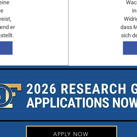
eine
Wac
le
in
eist,
Widri
end er
dass M
tellt.
sich d
APPLY NOW