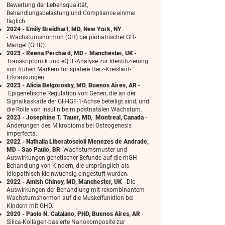
Bewertung der Lebensqualität,
Behandlungsbelastung und Compliance einmal
täglich.
2024 - Emily Breidhart, MD, New York, NY
-
Wachstumshormon (GH) bei pädiatrischer GH-
Mangel (GHD).
2023 - Reena Perchard, MD
-
Manchester, UK
-
Transkriptomik und eQTL-Analyse zur Identifizierung
von frühen Markern für spätere Herz-Kreislauf-
Erkrankungen.
2023 - Alicia Belgorosky, MD, Buenos Aires, AR
-
Epigenetische Regulation von Genen, die an der
Signalkaskade der GH-IGF-1-Achse beteiligt sind, und
die Rolle von Insulin beim postnatalen Wachstum.
2023 - Josephine T. Tauer, MD, Montreal, Canada
-
Änderungen des Mikrobioms bei Osteogenesis
imperfecta.
2022 - Nathalia Liberatoscioli Menezes de Andrade,
MD - Sao Paulo, BR
- Wachstumsmuster und
Auswirkungen genetischer Befunde auf die rhGH-
Behandlung von Kindern, die ursprünglich als
idiopathisch kleinwüchsig eingestuft wurden.
2022 - Amish Chinoy, MD, Manchester, UK
- Die
Auswirkungen der Behandlung mit rekombinantem
Wachstumshormon auf die Muskelfunktion bei
Kindern mit GHD.
2020 - Paolo N. Catalano, PHD, Buenos Aires, AR
-
Silica-Kollagen-basierte Nanokomposite zur