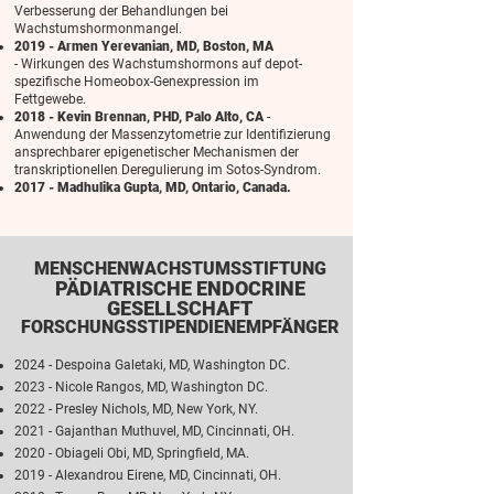
Verbesserung der Behandlungen bei
Wachstumshormonmangel.
2019 - Armen Yerevanian, MD, Boston, MA
-
Wirkungen des Wachstumshormons auf depot-
spezifische Homeobox-Genexpression im
Fettgewebe.
2018 - Kevin Brennan, PHD, Palo Alto, CA
-
Anwendung der Massenzytometrie zur Identifizierung
ansprechbarer epigenetischer Mechanismen der
transkriptionellen Deregulierung im Sotos-Syndrom.
2017 - Madhulika Gupta, MD, Ontario, Canada.
MENSCHENWACHSTUMSSTIFTUNG
PÄDIATRISCHE ENDOCRINE
GESELLSCHAFT
FORSCHUNGSSTIPENDIENEMPFÄNGER
2024 - Despoina Galetaki, MD, Washington DC.
2023 - Nicole Rangos, MD, Washington DC.
2022 - Presley Nichols, MD, New York, NY.
2021 - Gajanthan Muthuvel, MD, Cincinnati, OH.
2020 - Obiageli Obi, MD, Springfield, MA.
2019 - Alexandrou Eirene, MD, Cincinnati, OH.