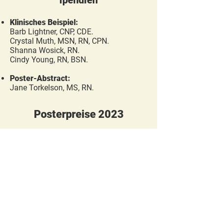
ipendien
Klinisches Beispiel:
Barb Lightner, CNP, CDE.
Crystal Muth, MSN, RN, CPN.
Shanna Wosick, RN.
Cindy Young, RN, BSN.
Poster-Abstract:
Jane Torkelson, MS, RN.
Posterpreise 2023
Beste Fallpräsentation:
Amy Drilling
MSN, RN, CDCES für
Aromatasehemmer-Monotherapie bei
nicht-klassischer kongenitaler
Nebennierenhyperplasie.
Forschung:
Amy Moon, BSN, RN über
den Verlauf der COVID-19-Infektion bei
Patienten mit kongenitaler adrenaler