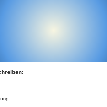
chreiben:
lung.