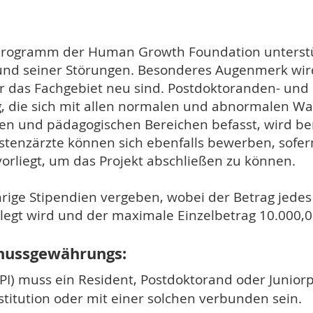
programm der Human Growth Foundation unterstü
nd seiner Störungen. Besonderes Augenmerk wi
r das Fachgebiet neu sind. Postdoktoranden- und
g, die sich mit allen normalen und abnormalen W
en und pädagogischen Bereichen befasst, wird berü
istenzärzte können sich ebenfalls bewerben, sof
vorliegt, um das Projekt abschließen zu können.
ährige Stipendien vergeben, wobei der Betrag jed
legt wird und der maximale Einzelbetrag 10.000,00
hussgewährungs:​
(PI) muss ein Resident, Postdoktorand oder Junio
titution oder mit einer solchen verbunden sein.