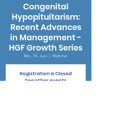
Congenital
Hypopituitarism:
Recent Advances
in Management -
HGF Growth Series
Mo., 14. Juni
  |  
Webinar
Registration is Closed
See other events
Zeit & Ort
14. Juni 2021, 13:00
Webinar