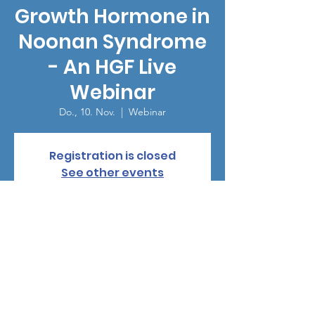
Growth Hormone in
Noonan Syndrome
- An HGF Live
Webinar
Do., 10. Nov.
  |  
Webinar
Registration is closed
See other events
Zeit & Ort
10. Nov. 2022, 15:00
Webinar