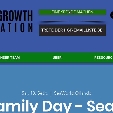
EINE SPENDE MACHEN
TRETE DER HGF-EMAILLISTE BEI
UNSER TEAM
ÜBER
RESSOURC
Sa., 13. Sept.
  |  
SeaWorld Orlando
amily Day - Se