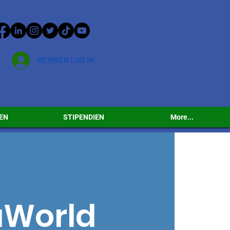
MEMBER LOG IN
EN
STIPENDIEN
More...
aWorld