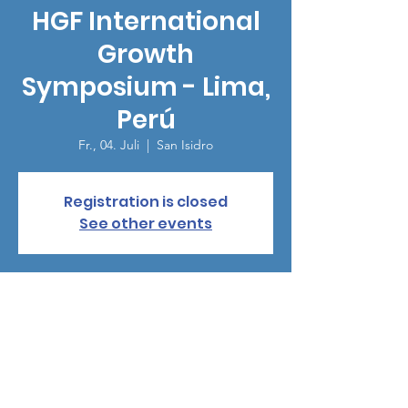
HGF International
Growth
Symposium - Lima,
Perú
Fr., 04. Juli
  |  
San Isidro
Registration is closed
See other events
Zeit & Ort
04. Juli 2025, 17:00 – 22:00
San Isidro, Calle Las Begonias 450, San
Isidro 15046, Lima, Perú