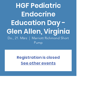
HGF Pediatric
Endocrine
Education Day -
Glen Allen, Virginia
Do., 21. März
  |  
Marriott Richmond Short
Pump
Registration is closed
See other events
Zeit & Ort
21. März 2024, 13:00 – 19:30
Marriott Richmond Short Pump, 4240
Dominion Blvd, Glen Allen, VA 23060, USA