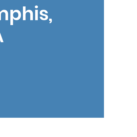
mphis,
A