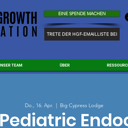
EINE SPENDE MACHEN
TRETE DER HGF-EMAILLISTE BEI
UNSER TEAM
ÜBER
RESSOURC
Do., 16. Apr.
  |  
Big Cypress Lodge
Pediatric Endo