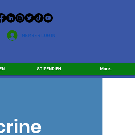
MEMBER LOG IN
EN
STIPENDIEN
More...
crine