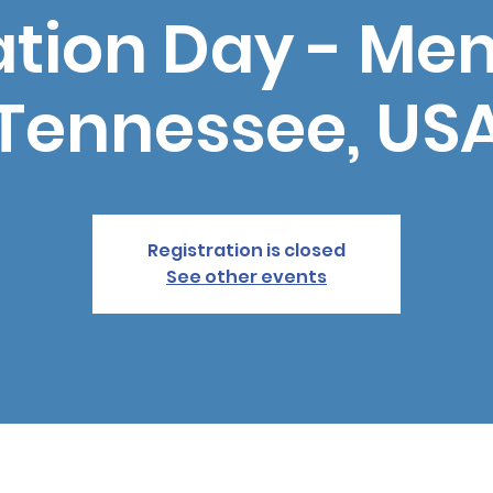
tion Day - Me
Tennessee, US
Registration is closed
See other events