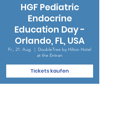
HGF Pediatric
Endocrine
Education Day -
Orlando, FL, USA
Fr., 21. Aug.
  |  
DoubleTree by Hilton Hotel
at the Entran
Tickets kaufen
Zeit & Ort
21. Aug. 2026, 17:00 – 21:00
DoubleTree by Hilton Hotel at the Entran,
5780 Major Blvd, Orlando, FL 32819, USA