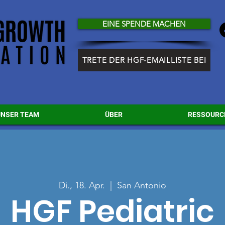
EINE SPENDE MACHEN
TRETE DER HGF-EMAILLISTE BEI
UNSER TEAM
ÜBER
RESSOURC
Di., 18. Apr.
  |  
San Antonio
HGF Pediatric