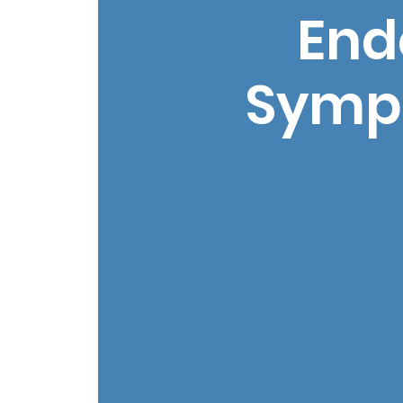
End
Sympo