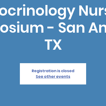
ocrinology Nur
sium - San An
TX
Registration is closed
See other events