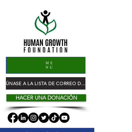
ME
NU
ÚNASE A LA LISTA DE CORREO DE HGF
HACER UNA DONACIÓN